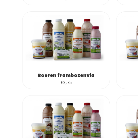
Boeren frambozenvla
€
3,75