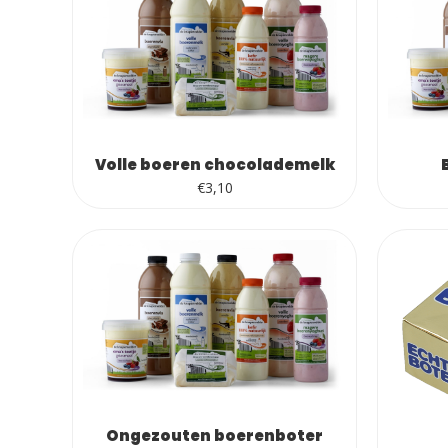
Volle boeren chocolademelk
€
3,10
Ongezouten boerenboter