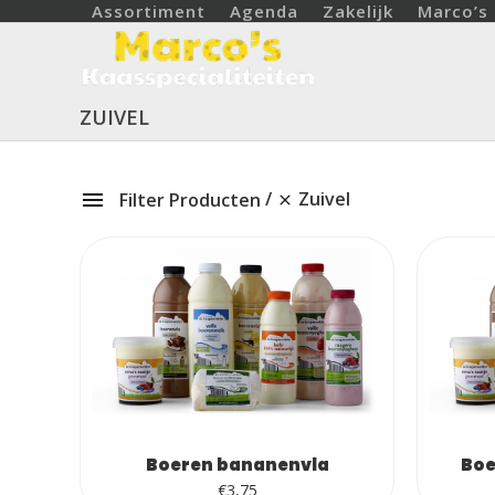
Skip
Assortiment
Agenda
Zakelijk
Marco’s 
to
content
ZUIVEL
Zuivel
Filter Producten
Boeren bananenvla
Boe
€
3,75