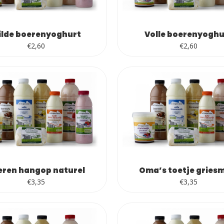
ilde boerenyoghurt
Volle boerenyoghu
€
2,60
€
2,60
eren hangop naturel
Oma’s toetje gries
€
3,35
€
3,35