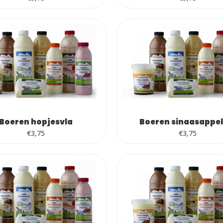
Boeren hopjesvla
Boeren sinaasappel
€
3,75
€
3,75