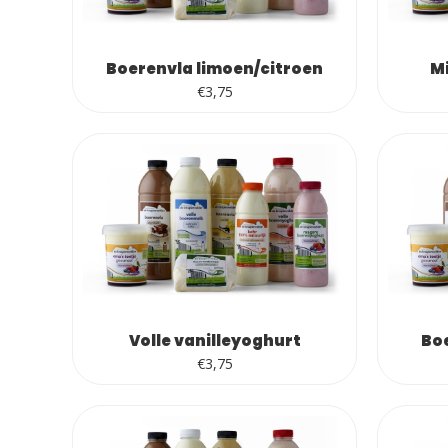
Boerenvla limoen/citroen
M
€
3,75
Volle vanilleyoghurt
Bo
€
3,75