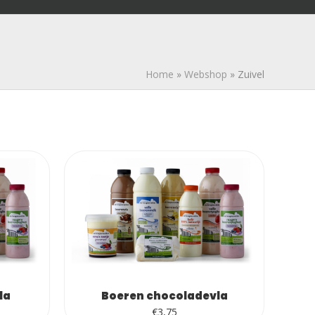
Home
»
Webshop
»
Zuivel
la
Boeren chocoladevla
€
3,75