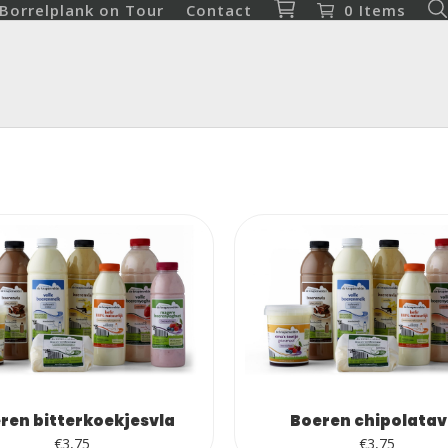
Borrelplank on Tour
Contact
0 Items
ren bitterkoekjesvla
Boeren chipolatav
€
3,75
€
3,75