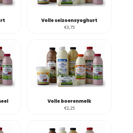
rt
Volle seizoensyoghurt
€
3,75
meel
Volle boerenmelk
€
2,25