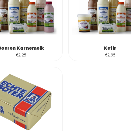
Boeren Karnemelk
Kefir
€
2,25
€
2,95