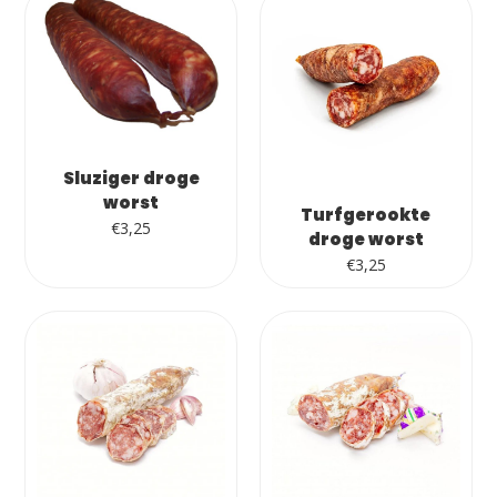
Sluziger droge
worst
Turfgerookte
€
3,25
droge worst
€
3,25