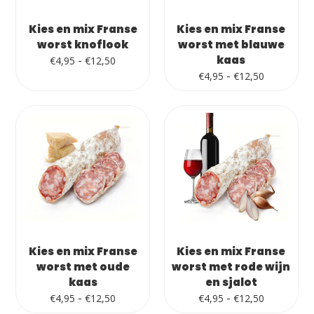
Kies en mix Franse
Kies en mix Franse
worst knoflook
worst met blauwe
Prijsklasse:
-
kaas
€
4,95
€
12,50
€4,95
Prijsklass
-
€
4,95
€
12,50
tot
€4,95
€12,50
tot
€12,50
Kies en mix Franse
Kies en mix Franse
worst met oude
worst met rode wijn
kaas
en sjalot
Prijsklasse:
Prijsklass
-
-
€
4,95
€
12,50
€
4,95
€
12,50
€4,95
€4,95