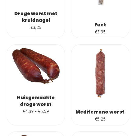
Droge worst met
kruidnagel
Fuet
€
3,25
€
3,95
Huisgemaakte
droge worst
Prijsklasse:
-
€
4,39
€
6,59
Mediterrano worst
€4,39
€
5,25
tot
€6,59