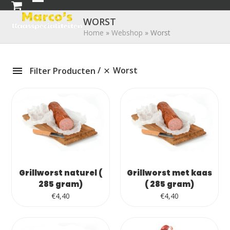
Skip
Open
Close
to
WORST
mobile
mobile
content
Home
»
Webshop
»
Worst
menu
menu
Worst
Filter Producten
Grillworst naturel (
Grillworst met kaas
285 gram)
( 285 gram)
€
4,40
€
4,40