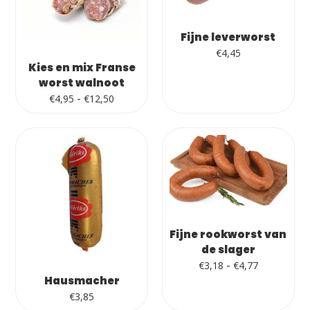
Fijne leverworst
€
4,45
Kies en mix Franse
worst walnoot
Prijsklasse:
-
€
4,95
€
12,50
€4,95
tot
€12,50
Fijne rookworst van
de slager
Prijsklasse
-
€
3,18
€
4,77
€3,18
Hausmacher
tot
€
3,85
€4,77