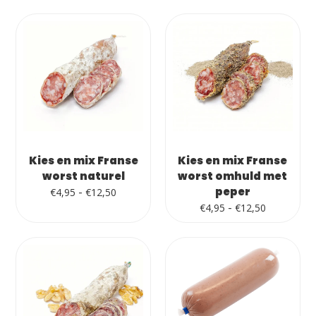
tot
tot
€12,50
€12,50
Kies en mix Franse
Kies en mix Franse
worst naturel
worst omhuld met
Prijsklasse:
-
peper
€
4,95
€
12,50
€4,95
Prijsklass
-
€
4,95
€
12,50
tot
€4,95
€12,50
tot
€12,50