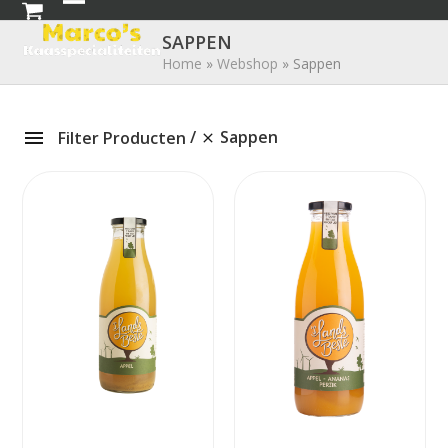
Skip
Open
Close
to
SAPPEN
mobile
mobile
content
Home
»
Webshop
»
Sappen
menu
menu
Sappen
Filter Producten