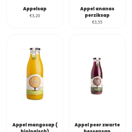
Appelsap
Appel ananas
perziksap
€
3,20
€
3,55
Appel mangosap (
Appel peer zwarte
biologisch)
bessensap