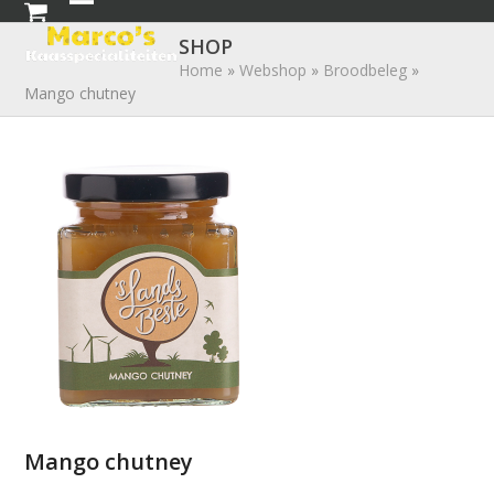
Skip
Open
Close
to
SHOP
mobile
mobile
content
Home
»
Webshop
»
Broodbeleg
»
Mango chutney
menu
menu
Mango chutney