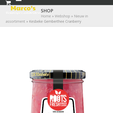
Skip
Open
Close
to
SHOP
mobile
mobile
content
Home
»
Webshop
»
Nieuw in
assortiment
»
Kesbeke Gemberthee Cranberry
menu
menu