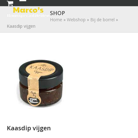
Skip
Open
Close
to
SHOP
mobile
mobile
content
Home
»
Webshop
»
Bij de borrel
»
Kaasdip vijgen
menu
menu
Kaasdip vijgen