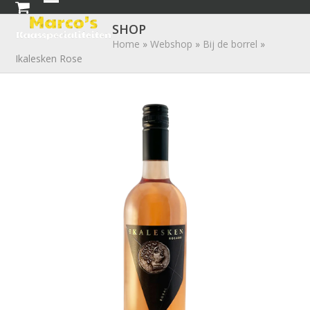
Skip
Open
Close
to
SHOP
mobile
mobile
content
Home
»
Webshop
»
Bij de borrel
»
Ikalesken Rose
menu
menu