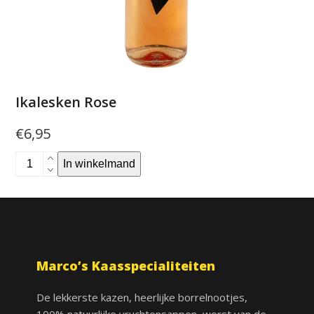
Ikalesken Rose
€
6,95
Ikalesken
In winkelmand
Rose
aantal
Marco’s Kaasspecialiteiten
De lekkerste kazen, heerlijke borrelnootjes,