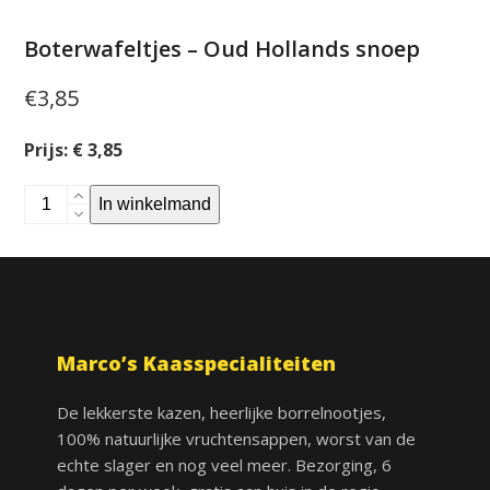
Boterwafeltjes – Oud Hollands snoep
€
3,85
Prijs: € 3,85
Boterwafeltjes
In winkelmand
-
Oud
Hollands
snoep
aantal
Marco’s Kaasspecialiteiten
De lekkerste kazen, heerlijke borrelnootjes,
100% natuurlijke vruchtensappen, worst van de
echte slager en nog veel meer. Bezorging, 6