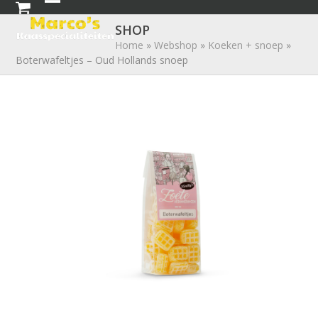
Skip
Open
Close
to
SHOP
mobile
mobile
content
Home
»
Webshop
»
Koeken + snoep
»
Boterwafeltjes – Oud Hollands snoep
menu
menu