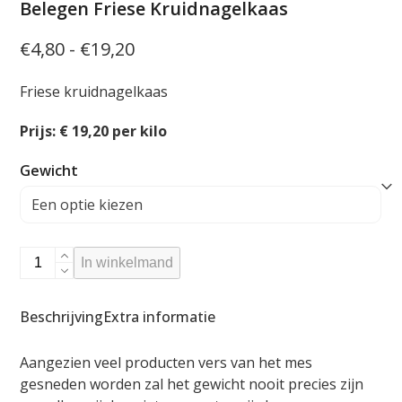
Belegen Friese Kruidnagelkaas
Prijsklasse:
€
4,80
-
€
19,20
€4,80
Friese kruidnagelkaas
tot
€19,20
Prijs: € 19,20 per kilo
Gewicht
Belegen
In winkelmand
Friese
Kruidnagelkaas
Beschrijving
Extra informatie
aantal
Aangezien veel producten vers van het mes
gesneden worden zal het gewicht nooit precies zijn