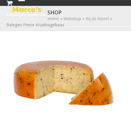
Skip
Open
Close
to
SHOP
mobile
mobile
content
Home
»
Webshop
»
Bij de borrel
»
Belegen Friese Kruidnagelkaas
menu
menu