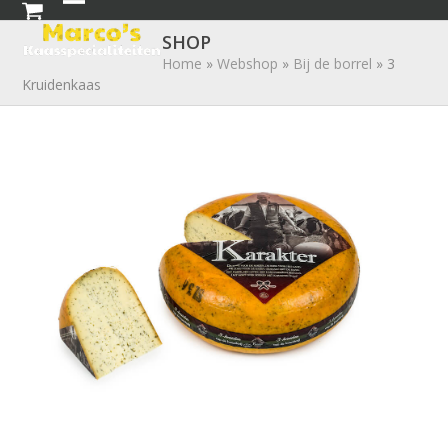
Skip
Open
Close
to
SHOP
mobile
mobile
content
Home
»
Webshop
»
Bij de borrel
»
3
Kruidenkaas
menu
menu