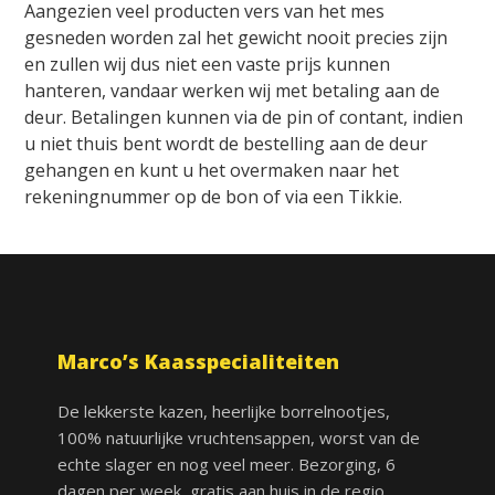
Aangezien veel producten vers van het mes
gesneden worden zal het gewicht nooit precies zijn
en zullen wij dus niet een vaste prijs kunnen
hanteren, vandaar werken wij met betaling aan de
deur. Betalingen kunnen via de pin of contant, indien
u niet thuis bent wordt de bestelling aan de deur
gehangen en kunt u het overmaken naar het
rekeningnummer op de bon of via een Tikkie.
Marco’s Kaasspecialiteiten
De lekkerste kazen, heerlijke borrelnootjes,
100% natuurlijke vruchtensappen, worst van de
echte slager en nog veel meer. Bezorging, 6
dagen per week, gratis aan huis in de regio