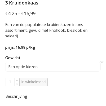
3 Kruidenkaas
Prijsklasse:
€
4,25
-
€
16,99
€4,25
Een van de populairste kruidenkazen in ons
tot
assortiment, gevuld met knoflook, bieslook en
€16,99
selderij.
prijs: 16,99 p/kg
Gewicht
3
In winkelmand
Kruidenkaas
aantal
Beschrijving